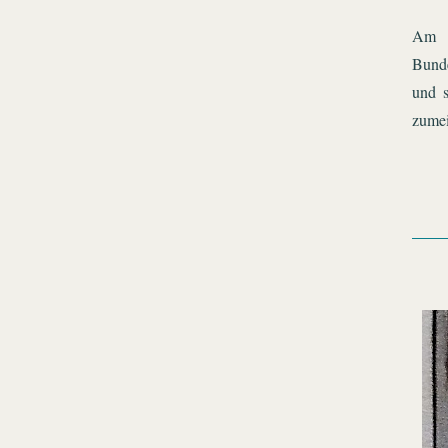
Am N
Bunde
und 
zumei