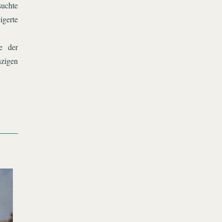
suchte
igerte
e der
zigen