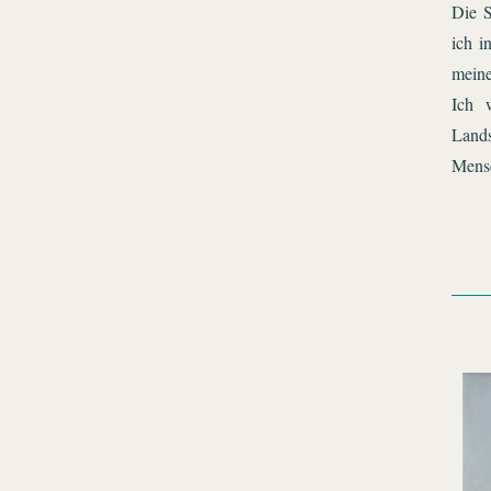
Die S
ich i
meine
Ich 
Land
Mensc