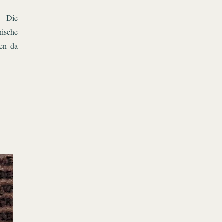
. Die
nische
en da