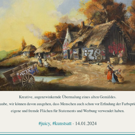
Kreative, augenzwinkernde Übermalung eines alten Gemäldes.
laube, wir können davon ausgehen, dass Menschen auch schon vor Erfindung der Farbspr
eigene und fremde Flächen für Statements und Werbung verwendet haben.
#juicy
,
#kunstsatt
· 14.01.2024