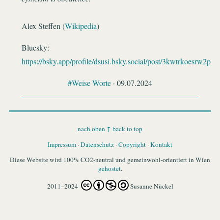
Alex Steffen (
Wikipedia
)
Bluesky:
https://bsky.app/profile/dsusi.bsky.social/post/3kwtrkoesrw2p
#Weise Worte
· 09.07.2024
↑
nach oben
back to top
Impressum
·
Datenschutz
·
Copyright
·
Kontakt
Diese Website wird 100% CO2-neutral und gemeinwohl-orientiert in Wien
gehostet
.
2011–2024
Susanne Nückel